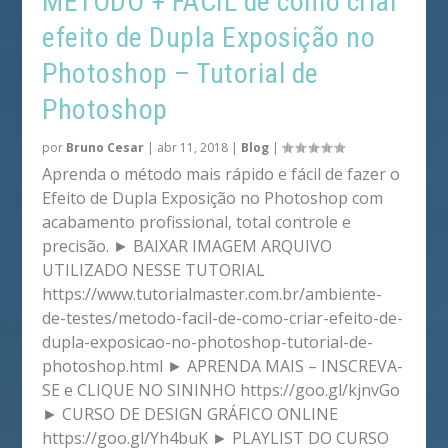
MÉTODO + FÁCIL de como criar
efeito de Dupla Exposição no
Photoshop – Tutorial de
Photoshop
por
Bruno Cesar
|
abr 11, 2018
|
Blog
|
Aprenda o método mais rápido e fácil de fazer o
Efeito de Dupla Exposição no Photoshop com
acabamento profissional, total controle e
precisão. ► BAIXAR IMAGEM ARQUIVO
UTILIZADO NESSE TUTORIAL
https://www.tutorialmaster.com.br/ambiente-
de-testes/metodo-facil-de-como-criar-efeito-de-
dupla-exposicao-no-photoshop-tutorial-de-
photoshop.html ► APRENDA MAIS – INSCREVA-
SE e CLIQUE NO SININHO https://goo.gl/kjnvGo
► CURSO DE DESIGN GRÁFICO ONLINE
https://goo.gl/Yh4buK ► PLAYLIST DO CURSO