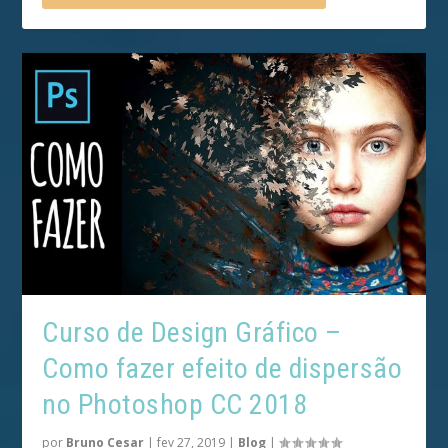
Curso de Design Gráfico –
Como fazer efeito de dispersão
no Photoshop CC 2018
por
Bruno Cesar
|
fev 27, 2019
|
Blog
|