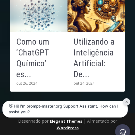
Como um
Utilizando a
‘ChatGPT
Inteligência
Químico’
Artificial:
es...
De...
out 26, 2024
out 24, 2024
Desenhado por
| Alimentado por
Elegant Themes
WordPress