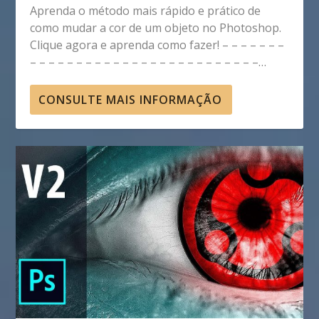
Aprenda o método mais rápido e prático de
como mudar a cor de um objeto no Photoshop.
Clique agora e aprenda como fazer! – – – – – – –
– – – – – – – – – – – – – – – – – – – – – – – – –…
CONSULTE MAIS INFORMAÇÃO