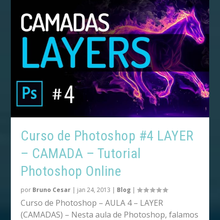
Curso de Photoshop #4 LAYER
– CAMADA – Tutorial
Photoshop Online
por
Bruno Cesar
|
jan 24, 2013
|
Blog
|
Curso de Photoshop – AULA 4 – LAYER
(CAMADAS) – Nesta aula de Photoshop, falamos