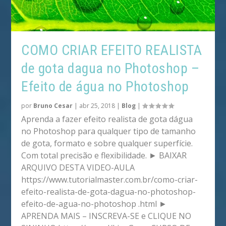
COMO CRIAR EFEITO REALISTA
de gota dagua no Photoshop –
Efeito de água no Photoshop
por
Bruno Cesar
|
abr 25, 2018
|
Blog
|
Aprenda a fazer efeito realista de gota dágua
no Photoshop para qualquer tipo de tamanho
de gota, formato e sobre qualquer superfície.
Com total precisão e flexibilidade. ► BAIXAR
ARQUIVO DESTA VIDEO-AULA
https://www.tutorialmaster.com.br/como-criar-
efeito-realista-de-gota-dagua-no-photoshop-
efeito-de-agua-no-photoshop .html ►
APRENDA MAIS – INSCREVA-SE e CLIQUE NO