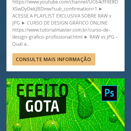
https://www.youtube.com/channel/UC64cfFXE8D
XSwDyOekJBDmw?sub_confirmation=1 ►
ACESSE A PLAYLIST EXCLUSIVA SOBRE RAW x
JPG ► CURSO DE DESIGN GRÁFICO ONLINE
https://www.tutorialmaster.com.br/curso-de-
design-grafico-profissional.html ► RAW vs JPG –
Qual a…
CONSULTE MAIS INFORMAÇÃO