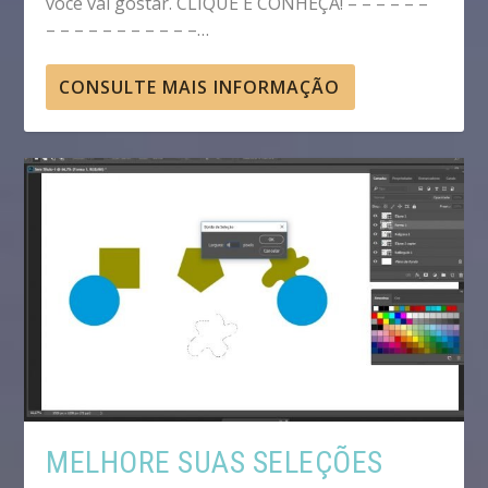
você vai gostar. CLIQUE E CONHEÇA! – – – – – –
– – – – – – – – – – –…
CONSULTE MAIS INFORMAÇÃO
MELHORE SUAS SELEÇÕES