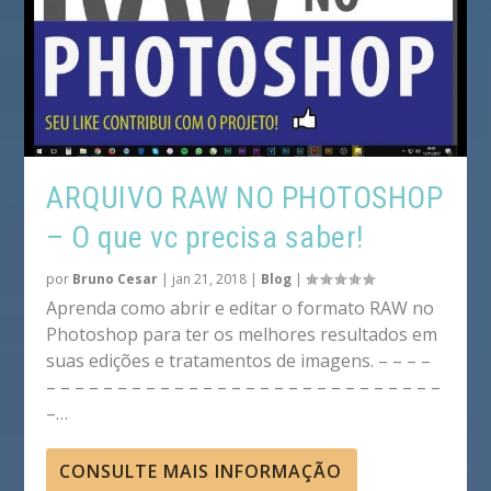
ARQUIVO RAW NO PHOTOSHOP
– O que vc precisa saber!
por
Bruno Cesar
|
jan 21, 2018
|
Blog
|
Aprenda como abrir e editar o formato RAW no
Photoshop para ter os melhores resultados em
suas edições e tratamentos de imagens. – – – –
– – – – – – – – – – – – – – – – – – – – – – – – – – – –
–…
CONSULTE MAIS INFORMAÇÃO