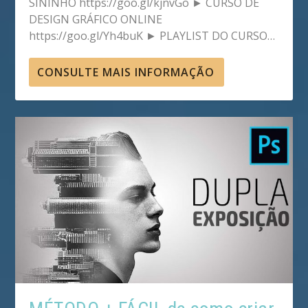
SININHO https://goo.gl/kjnvGo ► CURSO DE
DESIGN GRÁFICO ONLINE
https://goo.gl/Yh4buK ► PLAYLIST DO CURSO…
CONSULTE MAIS INFORMAÇÃO