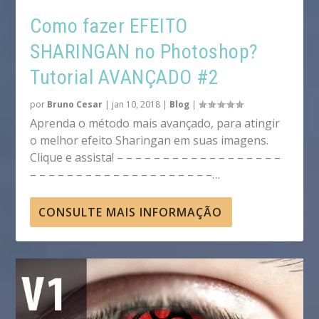
Como fazer EFEITO
SHARINGAN no Photoshop?
Tutorial AVANÇADO #2
por
Bruno Cesar
|
jan 10, 2018
|
Blog
|
Aprenda o método mais avançado, para atingir
o melhor efeito Sharingan em suas imagens.
Clique e assista! – – – – – – – – – – – – – – – – – –
– – – – – – – – – – – – – – – – – – – –…
CONSULTE MAIS INFORMAÇÃO