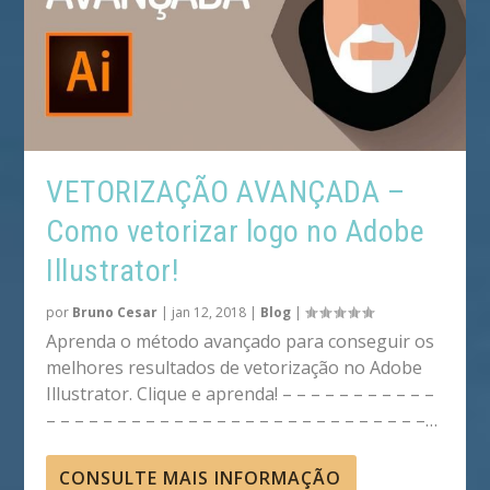
VETORIZAÇÃO AVANÇADA –
Como vetorizar logo no Adobe
Illustrator!
por
Bruno Cesar
|
jan 12, 2018
|
Blog
|
Aprenda o método avançado para conseguir os
melhores resultados de vetorização no Adobe
Illustrator. Clique e aprenda! – – – – – – – – – – –
– – – – – – – – – – – – – – – – – – – – – – – – – – –…
CONSULTE MAIS INFORMAÇÃO