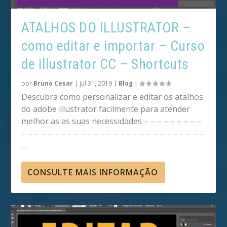
ATALHOS DO ILLUSTRATOR –
como editar e importar – Curso
de Illustrator CC – Shortcuts
por
Bruno Cesar
|
jul 31, 2019
|
Blog
|
Descubra como personalizar e editar os atalhos
do adobe illustrator facilmente para atender
melhor as as suas necessidades – – – – – – – – –
– – – – – – – – – – – – – – – – – – – – – – – – – – – –
…
CONSULTE MAIS INFORMAÇÃO