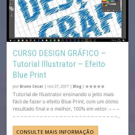
CURSO DESIGN GRÁFICO –
Tutorial Illustrator – Efeito
Blue Print
por
Bruno Cesar
|
nov 27, 2017
|
Blog
|
Tutorial de Illustrator ensinando o jeito mais
fácil de fazer o efeito Blue Print, com um ótimo
resultado final e o melhor, 100% em vetor. – – –
– – – – – – – – – – – – – – – – – – – – – – – – – – –…
CONSULTE MAIS INFORMAÇÃO