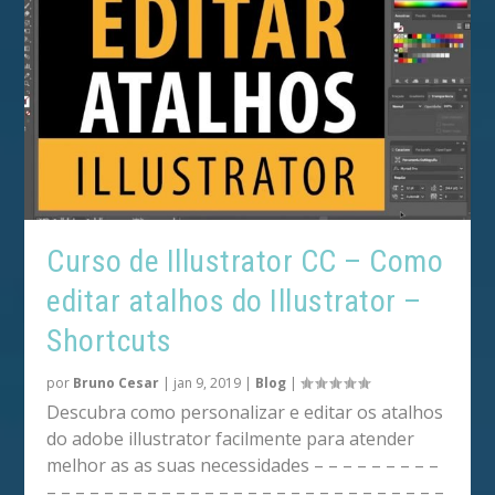
Curso de Illustrator CC – Como
editar atalhos do Illustrator –
Shortcuts
por
Bruno Cesar
|
jan 9, 2019
|
Blog
|
Descubra como personalizar e editar os atalhos
do adobe illustrator facilmente para atender
melhor as as suas necessidades – – – – – – – – –
– – – – – – – – – – – – – – – – – – – – – – – – – – – –