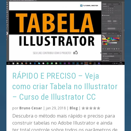
RÁPIDO E PRECISO – Veja
como criar Tabela no Illustrator
– Curso de Illustrator CC
por
Bruno Cesar
|
jan 29, 2018
|
Blog
|
Descubra o método mais rápido e preciso para
construir tabelas no Adobe Illustrator e ainda
ter total controle sobre todos os parâmetros de