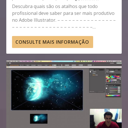
Descubra quais são os atalhos que todo
profissional deve saber para ser mais produtivo
no Adobe Illustrator. – – – – – – – – – – – – – – – –
– – – – – – – – – – – – – – – – – – – – – –…
CONSULTE MAIS INFORMAÇÃO