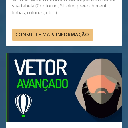
sua tabela (Contorno, Stroke, preenchimento,
linhas, colunas, etc…) – – – – – – – – – – – – – – –
– – – – – – – – –…
CONSULTE MAIS INFORMAÇÃO