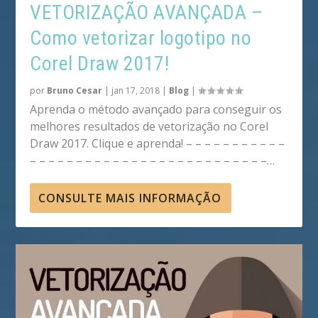
VETORIZAÇÃO AVANÇADA –
Como vetorizar logotipo no
Corel Draw 2017!
por
Bruno Cesar
|
jan 17, 2018
|
Blog
|
Aprenda o método avançado para conseguir os
melhores resultados de vetorização no Corel
Draw 2017. Clique e aprenda! – – – – – – – – – – –
– – – – – – – – – – – – – – – – – – – – – – – – – –…
CONSULTE MAIS INFORMAÇÃO