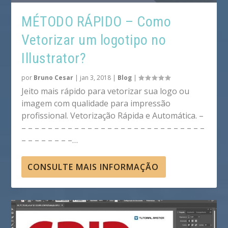
MÉTODO RÁPIDO – Como
Vetorizar um logotipo no
Illustrator?
por
Bruno Cesar
|
jan 3, 2018
|
Blog
|
Jeito mais rápido para vetorizar sua logo ou
imagem com qualidade para impressão
profissional. Vetorização Rápida e Automática. –
– – – – – – – – – – – – – – – – – – – – – – – – – – – –
– – – – – – – –…
CONSULTE MAIS INFORMAÇÃO