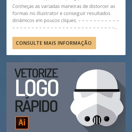
Conheças as variadas maneiras de distorcer as
formas no illustrator e conseguir resultados
dinâmicos em poucos cliques. – – – – – – – – – – –
– – – – – – – – – – – – – – – – – – – – – – – – – – –…
CONSULTE MAIS INFORMAÇÃO