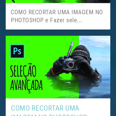
COMO RECORTAR UMA IMAGEM NO
PHOTOSHOP e Fazer sele...
MAIS FÁCIL! COMO TIRAR OBJETOS
COMO RECORTAR UMA
de uma foto no Phot...