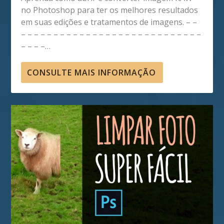
no Photoshop para ter os melhores resultados
em suas edições e tratamentos de imagens. – –
– – – – – – – – – – – – – – – – – – – – – – – – – – – –
– – – –…
CONSULTE MAIS INFORMAÇÃO