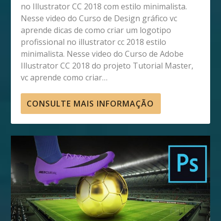
no Illustrator CC 2018 com estilo minimalista.
Nesse video do Curso de Design gráfico vc
aprende dicas de como criar um logotipo
profissional no illustrator cc 2018 estilo
minimalista. Nesse video do Curso de Adobe
Illustrator CC 2018 do projeto Tutorial Master,
vc aprende como criar…
CONSULTE MAIS INFORMAÇÃO