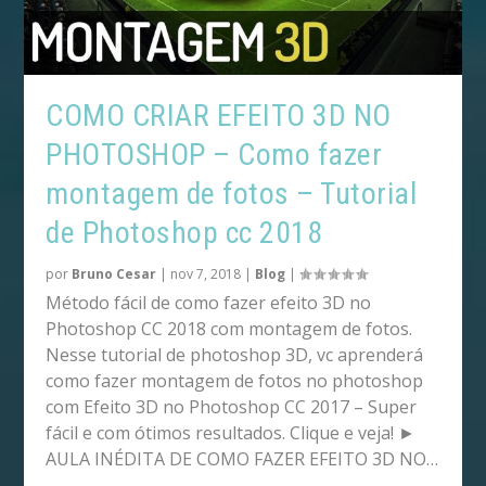
COMO CRIAR EFEITO 3D NO
PHOTOSHOP – Como fazer
montagem de fotos – Tutorial
de Photoshop cc 2018
por
Bruno Cesar
|
nov 7, 2018
|
Blog
|
Método fácil de como fazer efeito 3D no
Photoshop CC 2018 com montagem de fotos.
Nesse tutorial de photoshop 3D, vc aprenderá
como fazer montagem de fotos no photoshop
com Efeito 3D no Photoshop CC 2017 – Super
fácil e com ótimos resultados. Clique e veja! ►
AULA INÉDITA DE COMO FAZER EFEITO 3D NO…