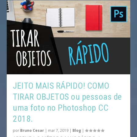
JEITO MAIS RÁPIDO! COMO
TIRAR OBJETOS ou pessoas de
uma foto no Photoshop CC
2018.
por
Bruno Cesar
|
mar 7, 2019
|
Blog
|