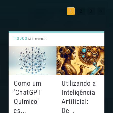
1
2
3
TODOS
Mais recentes
Como um
Utilizando a
‘ChatGPT
Inteligência
Químico’
Artificial:
es...
De...