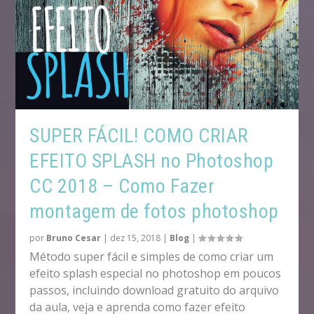
SUPER FÁCIL! COMO CRIAR
EFEITO SPLASH no Photoshop
CC 2018 – Como Fazer
montagem de fotos photoshop
por
Bruno Cesar
|
dez 15, 2018
|
Blog
|
Método super fácil e simples de como criar um
efeito splash especial no photoshop em poucos
passos, incluindo download gratuito do arquivo
da aula, veja e aprenda como fazer efeito