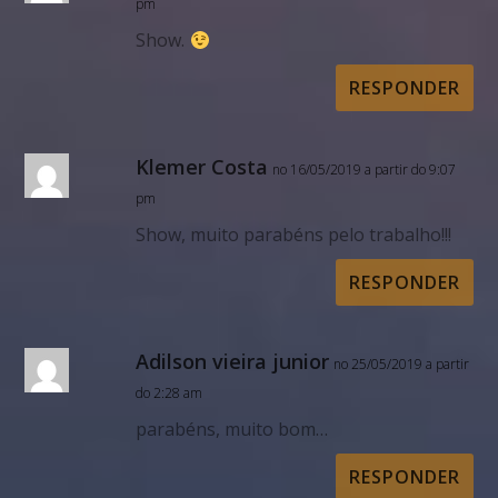
pm
Show.
RESPONDER
Klemer Costa
no 16/05/2019 a partir do 9:07
pm
Show, muito parabéns pelo trabalho!!!
RESPONDER
Adilson vieira junior
no 25/05/2019 a partir
do 2:28 am
parabéns, muito bom…
RESPONDER