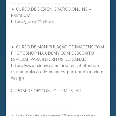
– – – – – – – – – – – – – – – – – – –
► CURSO DE DESIGN GRÁFICO ONLINE –
PREMIUM
https://goo.gl/Yh4buK
– – – – – – – – – – – – – – – – – – – – – – – – – – – –
– – – – – – – – – – – – – – – – – – –
► CURSO DE MANIPULAÇÃO DE IMAGENS COM
PHOTOSHOP NA UDEMY COM DESCONTO
ESPECIAL PARA INSCRITOS DO CANAL:
https://www.udemy.com/curso-de-photoshop-
cc-manipulacao-de-imagens-para-publicidade-e-
design
CUPOM DE DESCONTO = TMTSTAR
– – – – – – – – – – – – – – – – – – – – – – – – – – – –
– – – – – – – – – – – – – – – – – – –
► Jeito fácil de criar texto 3D no photoshop