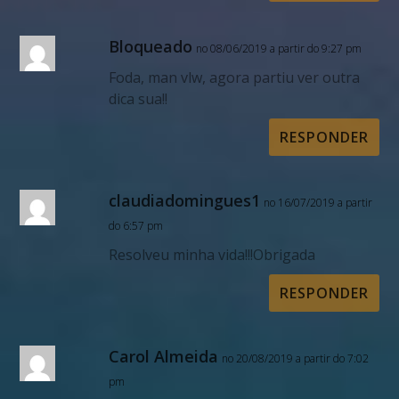
Bloqueado
no 08/06/2019 a partir do 9:27 pm
Foda, man vlw, agora partiu ver outra
dica sua!!
RESPONDER
claudiadomingues1
no 16/07/2019 a partir
do 6:57 pm
Resolveu minha vida!!!Obrigada
RESPONDER
Carol Almeida
no 20/08/2019 a partir do 7:02
pm