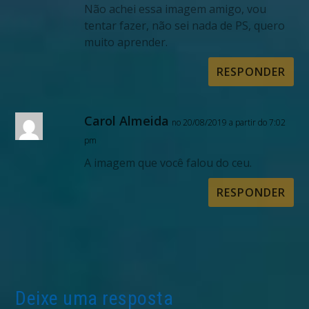
Não achei essa imagem amigo, vou
tentar fazer, não sei nada de PS, quero
muito aprender.
RESPONDER
Carol Almeida
no 20/08/2019 a partir do 7:02
pm
A imagem que você falou do ceu.
RESPONDER
Deixe uma resposta