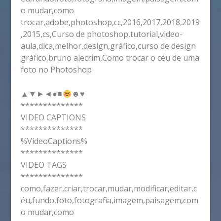
o mudar,como
trocar,adobe,photoshop,cc,2016,2017,2018,2019
,2015,cs,Curso de photoshop,tutorial,video-
aula,dica,melhor,design,gráfico,curso de design
gráfico,bruno alecrim,Como trocar o céu de uma
foto no Photoshop
▲▼►◄●■
☻
♥
**************
VIDEO CAPTIONS
**************
%VideoCaptions%
**************
VIDEO TAGS
**************
como,fazer,criar,trocar,mudar,modificar,editar,c
éu,fundo,foto,fotografia,imagem,paisagem,com
o mudar,como