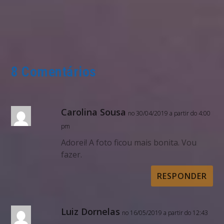
8 Comentários
Carolina Sousa
no 30/04/2019 a partir do 4:00
pm
Adorei! A foto ficou mais bonita. Vou
fazer.
RESPONDER
Luiz Dornelas
no 16/05/2019 a partir do 12:43