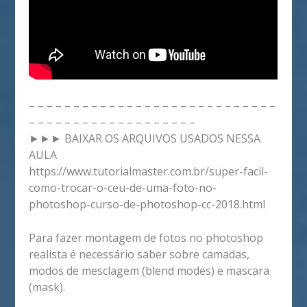
– – – – – – – – – – – – – – – – – – – – – – – – – – – –
– – – – – – – – – – – – – – – – – – –
►►► BAIXAR OS ARQUIVOS USADOS NESSA
AULA
https://www.tutorialmaster.com.br/super-facil-
como-trocar-o-ceu-de-uma-foto-no-
photoshop-curso-de-photoshop-cc-2018.html
Para fazer montagem de fotos no photoshop
realista é necessário saber sobre camadas,
modos de mesclagem (blend modes) e mascara
(mask).