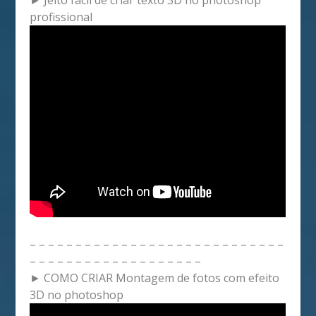
profissional
– – – – – – – – – – – – – – – – – – – – – – – – – – – –
– – – – – – – – – – – – – – – – – – –
► COMO CRIAR Montagem de fotos com efeito
3D no photoshop