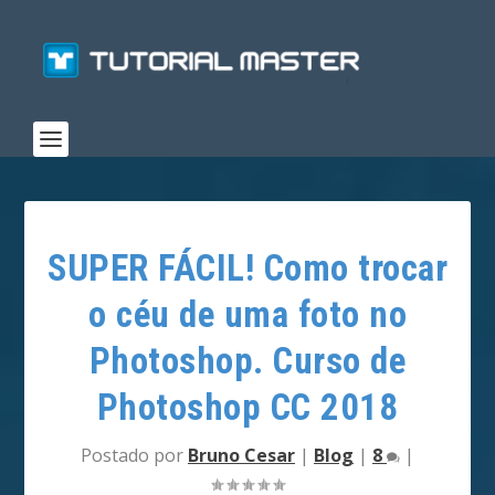
SUPER FÁCIL! Como trocar
o céu de uma foto no
Photoshop. Curso de
Photoshop CC 2018
Postado por
Bruno Cesar
|
Blog
|
8
|