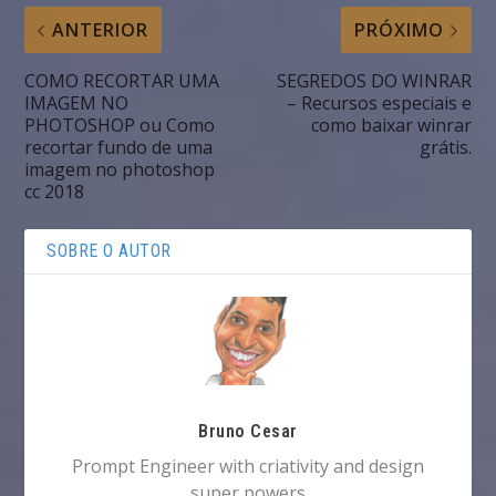
ANTERIOR
PRÓXIMO
COMO RECORTAR UMA
SEGREDOS DO WINRAR
IMAGEM NO
– Recursos especiais e
PHOTOSHOP ou Como
como baixar winrar
recortar fundo de uma
grátis.
imagem no photoshop
cc 2018
SOBRE O AUTOR
Bruno Cesar
Prompt Engineer with criativity and design
super powers