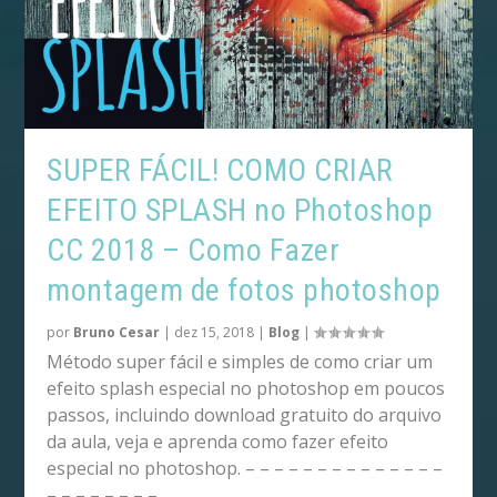
SUPER FÁCIL! COMO CRIAR
EFEITO SPLASH no Photoshop
CC 2018 – Como Fazer
montagem de fotos photoshop
por
Bruno Cesar
|
dez 15, 2018
|
Blog
|
Método super fácil e simples de como criar um
efeito splash especial no photoshop em poucos
passos, incluindo download gratuito do arquivo
da aula, veja e aprenda como fazer efeito
especial no photoshop. – – – – – – – – – – – – – –
– – – – – – – –…