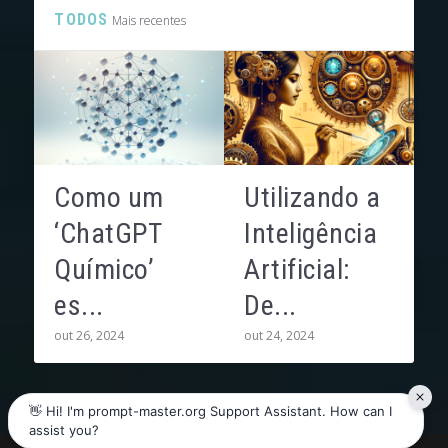
TODOS
Mais recentes
Como um
Utilizando a
‘ChatGPT
Inteligência
Químico’
Artificial:
es...
De...
out 26, 2024
out 24, 2024