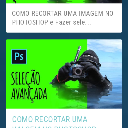
COMO RECORTAR UMA IMAGEM NO
PHOTOSHOP e Fazer sele...
TEORIA DO DESIGN e Processo
COMO RECORTAR UMA
Criativo de aluno do C...