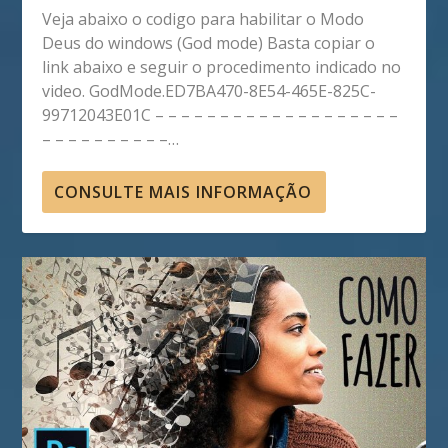
Veja abaixo o codigo para habilitar o Modo
Deus do windows (God mode) Basta copiar o
link abaixo e seguir o procedimento indicado no
video. GodMode.ED7BA470-8E54-465E-825C-
99712043E01C – – – – – – – – – – – – – – – – – – –
– – – – – – – – – –…
CONSULTE MAIS INFORMAÇÃO