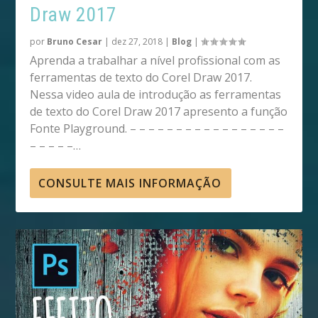
Draw 2017
por
Bruno Cesar
|
dez 27, 2018
|
Blog
|
Aprenda a trabalhar a nível profissional com as
ferramentas de texto do Corel Draw 2017.
Nessa video aula de introdução as ferramentas
de texto do Corel Draw 2017 apresento a função
Fonte Playground. – – – – – – – – – – – – – – – – –
– – – – –…
CONSULTE MAIS INFORMAÇÃO