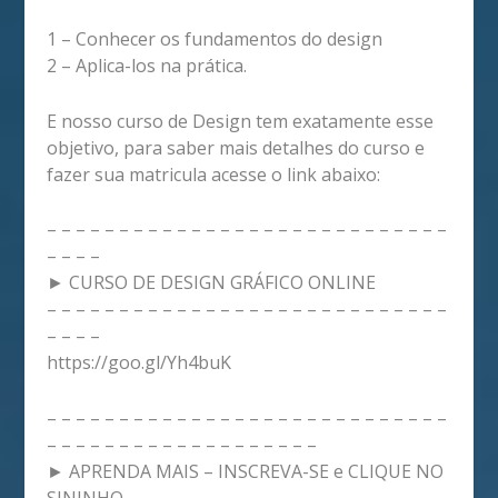
1 – Conhecer os fundamentos do design
2 – Aplica-los na prática.
E nosso curso de Design tem exatamente esse
objetivo, para saber mais detalhes do curso e
fazer sua matricula acesse o link abaixo:
– – – – – – – – – – – – – – – – – – – – – – – – – – – –
– – – –
► CURSO DE DESIGN GRÁFICO ONLINE
– – – – – – – – – – – – – – – – – – – – – – – – – – – –
– – – –
https://goo.gl/Yh4buK
– – – – – – – – – – – – – – – – – – – – – – – – – – – –
– – – – – – – – – – – – – – – – – – –
► APRENDA MAIS – INSCREVA-SE e CLIQUE NO
SININHO