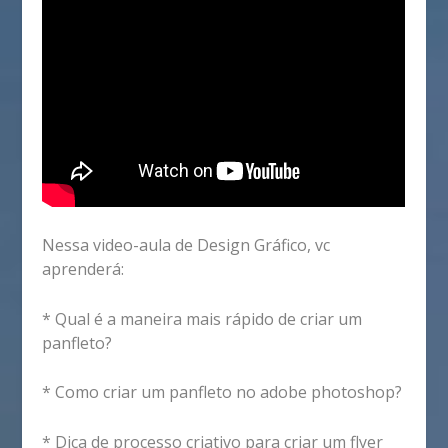
Nessa video-aula de Design Gráfico, vc
aprenderá:
* Qual é a maneira mais rápido de criar um
panfleto?
* Como criar um panfleto no adobe photoshop?
* Dica de processo criativo para criar um flyer