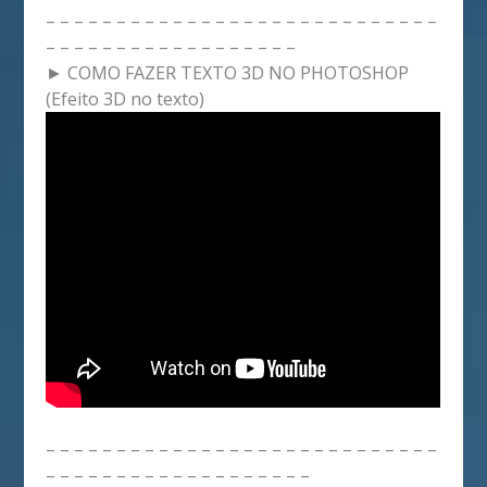
– – – – – – – – – – – – – – – – – – – – – – – – – – – –
– – – – – – – – – – – – – – – – – –
► COMO FAZER TEXTO 3D NO PHOTOSHOP
(Efeito 3D no texto)
– – – – – – – – – – – – – – – – – – – – – – – – – – – –
– – – – – – – – – – – – – – – – – – –