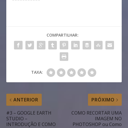
***********
COMPARTILHAR:
TAXA:
ANTERIOR
PRÓXIMO
#3 – GOOGLE EARTH
COMO RECORTAR UMA
STUDIO –
IMAGEM NO
INTRODUÇÃO E COMO
PHOTOSHOP ou Como