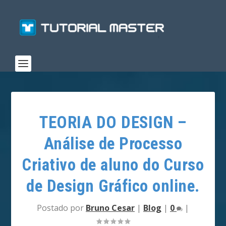
TEORIA DO DESIGN –
Análise de Processo
Criativo de aluno do Curso
de Design Gráfico online.
Postado por
Bruno Cesar
|
Blog
|
0
|