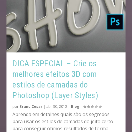
DICA ESPECIAL – Crie os
melhores efeitos 3D com
estilos de camadas do
Photoshop (Layer Styles)
por
Bruno Cesar
|
abr 30, 2018
|
Blog
|
Aprenda em detalhes quais são os segredos
para usar os estilos de camadas do jeito certo
para conseguir ótimos resultados de forma