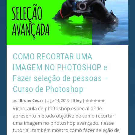
COMO RECORTAR UMA
IMAGEM NO PHOTOSHOP e
Fazer seleção de pessoas –
Curso de Photoshop
por
Bruno Cesar
|
ago 14, 2019
|
Blog
|
Video-aula de photoshop especial onde
apresento método objetivo de como recortar
uma imagem no photoshop avançado, nesse
tutorial, também mostro como fazer seleção de