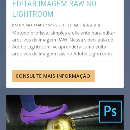
EDITAR IMAGEM RAW NO
LIGHTROOM
por
Bruno Cesar
|
nov 26, 2018
|
Blog
|
Método profissa, simples e eficiente para editar
arquivos de imagem RAW. Nessa video-aula de
Adobe Lightroom, vc aprenderá como editar
arquivos de imagem raw no Adobe Lightroom. –
– – – – – – – – – – – – – – – – – – – – – – – – – – –…
CONSULTE MAIS INFORMAÇÃO