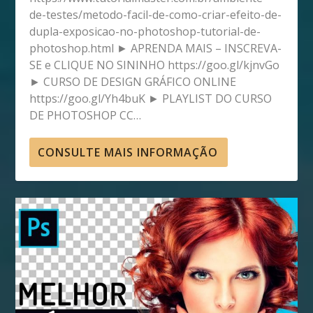
de-testes/metodo-facil-de-como-criar-efeito-de-
dupla-exposicao-no-photoshop-tutorial-de-
photoshop.html ► APRENDA MAIS – INSCREVA-
SE e CLIQUE NO SININHO https://goo.gl/kjnvGo
► CURSO DE DESIGN GRÁFICO ONLINE
https://goo.gl/Yh4buK ► PLAYLIST DO CURSO
DE PHOTOSHOP CC…
CONSULTE MAIS INFORMAÇÃO