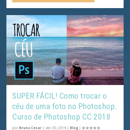
SUPER FÁCIL! Como trocar o
céu de uma foto no Photoshop.
Curso de Photoshop CC 2018
por
Bruno Cesar
|
abr 30, 2019
|
Blog
|