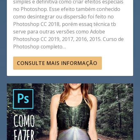
simples e definitiva como criar efeitos especiais
no Photoshop. Esse efeito também conhecido
como desintegrar ou dispersão foi feito no
Photoshop CC 2018, porém essaq técnica tb
serve para outras versões como Adobe
Photoshop CC 2019, 2017, 2016, 2015. Curso de
Photoshop completo…
CONSULTE MAIS INFORMAÇÃO