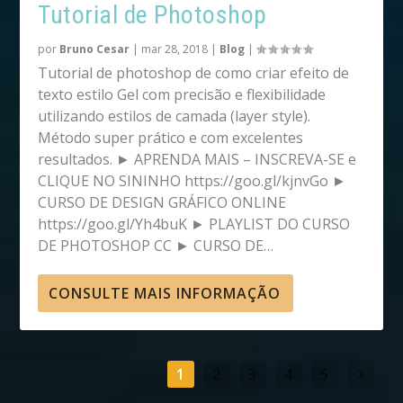
Tutorial de Photoshop
por
Bruno Cesar
|
mar 28, 2018
|
Blog
|
Tutorial de photoshop de como criar efeito de
texto estilo Gel com precisão e flexibilidade
utilizando estilos de camada (layer style).
Método super prático e com excelentes
resultados. ► APRENDA MAIS – INSCREVA-SE e
CLIQUE NO SININHO https://goo.gl/kjnvGo ►
CURSO DE DESIGN GRÁFICO ONLINE
https://goo.gl/Yh4buK ► PLAYLIST DO CURSO
DE PHOTOSHOP CC ► CURSO DE…
CONSULTE MAIS INFORMAÇÃO
1
2
3
4
5