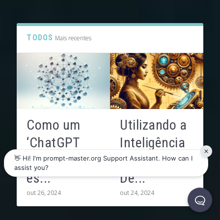
TODOS
Mais recentes
Como um
Utilizando a
‘ChatGPT
Inteligência
Químico’
Artificial:
es...
De...
out 26, 2024
out 24, 2024