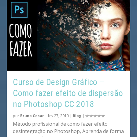
Curso de Design Gráfico –
Como fazer efeito de dispersão
no Photoshop CC 2018
por
Bruno Cesar
|
fev 27, 2019
|
Blog
|
Método profissional de como fazer efeito
desintegração no Photoshop, Aprenda de forma