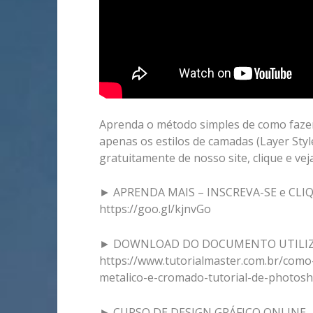
Aprenda o método simples de como fazer
apenas os estilos de camadas (Layer Styl
gratuitamente de nosso site, clique e veja
► APRENDA MAIS – INSCREVA-SE e CLI
https://goo.gl/kjnvGo
► DOWNLOAD DO DOCUMENTO UTILIZ
https://www.tutorialmaster.com.br/como
metalico-e-cromado-tutorial-de-photos
► CURSO DE DESIGN GRÁFICO ONLINE