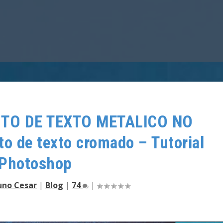
ITO DE TEXTO METALICO NO
 de texto cromado – Tutorial
Photoshop
uno Cesar
|
Blog
|
74
|