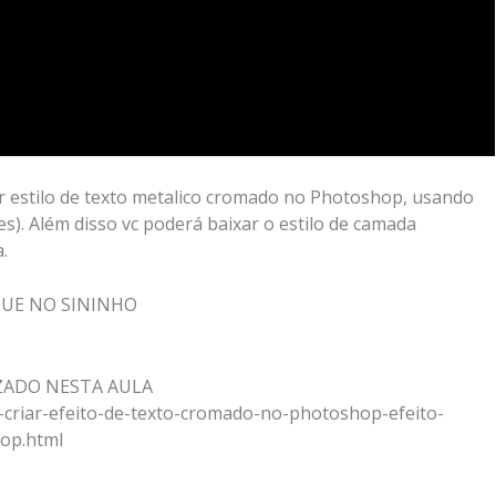
 estilo de texto metalico cromado no Photoshop, usando
es). Além disso vc poderá baixar o estilo de camada
.
QUE NO SININHO
ADO NESTA AULA
-criar-efeito-de-texto-cromado-no-photoshop-efeito-
hop.html