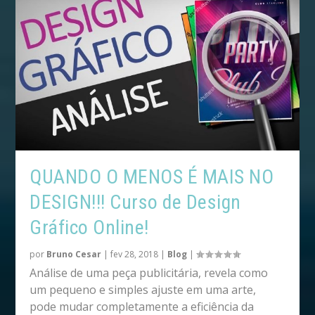
QUANDO O MENOS É MAIS NO
DESIGN!!! Curso de Design
Gráfico Online!
por
Bruno Cesar
|
fev 28, 2018
|
Blog
|
Análise de uma peça publicitária, revela como
um pequeno e simples ajuste em uma arte,
pode mudar completamente a eficiência da