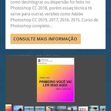
como desintegrar ou dispersão foi feito no
Photoshop CC 2018, porém essaq técnica tb
serve para outras versões como Adobe
Photoshop CC 2019, 2017, 2016, 2015. Curso de
Photoshop completo…
CONSULTE MAIS INFORMAÇÃO