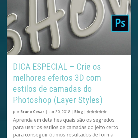
DICA ESPECIAL – Crie os
melhores efeitos 3D com
estilos de camadas do
Photoshop (Layer Styles)
por
Bruno Cesar
|
abr 30, 2018
|
Blog
|
Aprenda em detalhes quais são os segredos
para usar os estilos de camadas do jeito certo
para conseguir ótimos resultados de forma