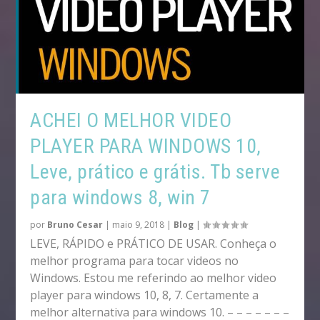
ACHEI O MELHOR VIDEO
PLAYER PARA WINDOWS 10,
Leve, prático e grátis. Tb serve
para windows 8, win 7
por
Bruno Cesar
|
maio 9, 2018
|
Blog
|
LEVE, RÁPIDO e PRÁTICO DE USAR. Conheça o
melhor programa para tocar videos no
Windows. Estou me referindo ao melhor video
player para windows 10, 8, 7. Certamente a
melhor alternativa para windows 10. – – – – – – –