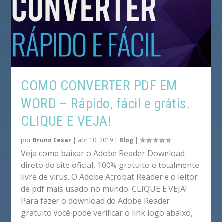
COMO CONVERTER PDF EM
WORD – Rápido, fácil e grátis.
CLIQUE E VEJA!
por
Bruno Cesar
|
abr 10, 2019
|
Blog
|
Veja como baixar o Adobe Reader Download
direto do site oficial, 100% gratuito e totalmente
livre de virus. O Adobe Acrobat Reader é o leitor
de pdf mais usado no mundo. CLIQUE E VEJA!
Para fazer o download do Adobe Reader
gratuito você pode verificar o link logo abaixo,