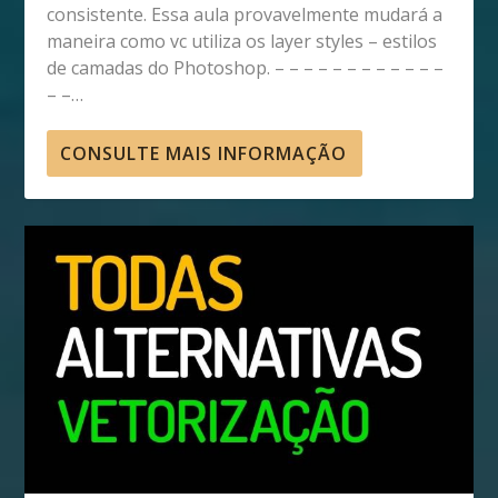
consistente. Essa aula provavelmente mudará a
maneira como vc utiliza os layer styles – estilos
de camadas do Photoshop. – – – – – – – – – – – –
– –…
CONSULTE MAIS INFORMAÇÃO