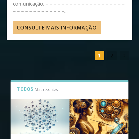
comunicação. – – – – – – – – – – – – – – – – – – – –
– – – – – – – – – – – – –…
CONSULTE MAIS INFORMAÇÃO
1
2
TODOS
Mais recentes