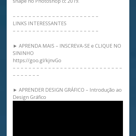
shape no Photoshop cc 2019.
– – – – – – – – – – – – – – – – – – – – – –
LINKS INTERESSANTES
– – – – – – – – – – – – – – – – – – – – – –
► APRENDA MAIS – INSCREVA-SE e CLIQUE NO
SININHO
https://goo.gl/kjnvGo
– – – – – – – – – – – – – – – – – – – – – – – – – – – –
– – – – – – –
► APRENDER DESIGN GRÁFICO – Introdução ao
Design Gráfico