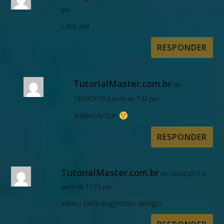
pm
Like ae!
RESPONDER
TutorialMaster.com.br
no
13/03/2019 a partir do 7:32 pm
Valeu Artur
RESPONDER
TutorialMaster.com.br
no 03/04/2019 a
partir do 11:03 pm
valeu pela sugestao amigo