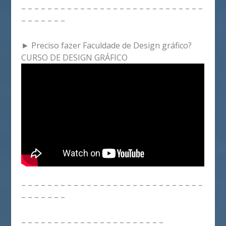
– – – – – – – – – – – – – – – – – – – – – – – – – – – –
– – – – – – –
► Preciso fazer Faculdade de Design gráfico?
CURSO DE DESIGN GRÁFICO
– – – – – – – – – – – – – – – – – – – – – – – – – – – –
– – – – – – –
– – – – – – – – – – – – – – – – – – – – – –