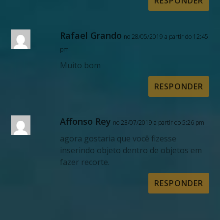
RESPONDER
Rafael Grando
no 28/05/2019 a partir do 12:45
pm
Muito bom
RESPONDER
Affonso Rey
no 23/07/2019 a partir do 5:26 pm
agora gostaria que você fizesse
inserindo objeto dentro de objetos em
fazer recorte.
RESPONDER