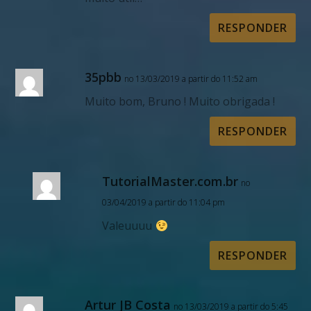
RESPONDER
35pbb
no 13/03/2019 a partir do 11:52 am
Muito bom, Bruno ! Muito obrigada !
RESPONDER
TutorialMaster.com.br
no
03/04/2019 a partir do 11:04 pm
Valeuuuu
RESPONDER
Artur JB Costa
no 13/03/2019 a partir do 5:45