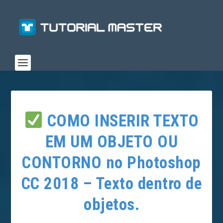
COMO INSERIR TEXTO
EM UM OBJETO OU
CONTORNO no Photoshop
CC 2018 – Texto dentro de
objetos.