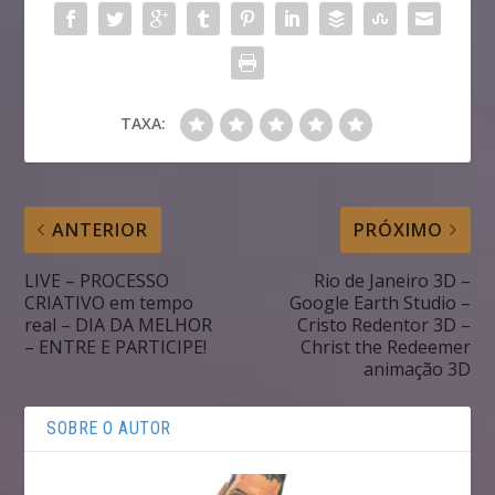
TAXA:
ANTERIOR
PRÓXIMO
LIVE – PROCESSO
Rio de Janeiro 3D –
CRIATIVO em tempo
Google Earth Studio –
real – DIA DA MELHOR
Cristo Redentor 3D –
– ENTRE E PARTICIPE!
Christ the Redeemer
animação 3D
SOBRE O AUTOR