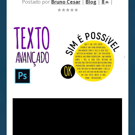
Postado por
Bruno Cesar
|
Blog
|
8
|