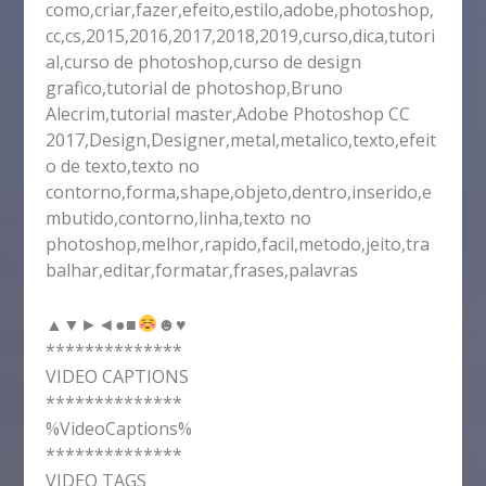
como,criar,fazer,efeito,estilo,adobe,photoshop,
cc,cs,2015,2016,2017,2018,2019,curso,dica,tutori
al,curso de photoshop,curso de design
grafico,tutorial de photoshop,Bruno
Alecrim,tutorial master,Adobe Photoshop CC
2017,Design,Designer,metal,metalico,texto,efeit
o de texto,texto no
contorno,forma,shape,objeto,dentro,inserido,e
mbutido,contorno,linha,texto no
photoshop,melhor,rapido,facil,metodo,jeito,tra
balhar,editar,formatar,frases,palavras
▲▼►◄●■
☻
♥
**************
VIDEO CAPTIONS
**************
%VideoCaptions%
**************
VIDEO TAGS