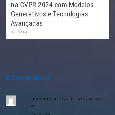
na CVPR 2024 com Modelos
Generativos e Tecnologias
Avançadas
02/07/2024
8 Comentários
mania de arte
no 13/03/2019 a partir do 11:05
am
muito util…