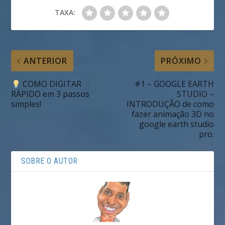
TAXA:
ANTERIOR
PRÓXIMO
COMO DIGITAR
#1 – GOOGLE EARTH
RÁPIDO em 3 passos
STUDIO –
simples!
INTRODUÇÃO de como
fazer animação 3D no
google earth studio
pro.
SOBRE O AUTOR