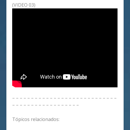
(VIDEO 03)
– – – – – – – – – – – – – – – – – – – – – – – – – – – –
– – – – – – – – – – – – – – – – – –
Tópicos relacionados: