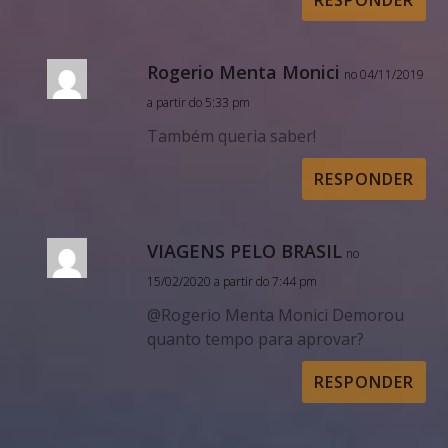
Rogerio Menta Monici
no 04/11/2019
a partir do 5:33 pm
Também queria saber!
RESPONDER
VIAGENS PELO BRASIL
no
15/02/2020 a partir do 7:44 pm
@Rogerio Menta Monici Demorou
quanto tempo para aprovar?
RESPONDER