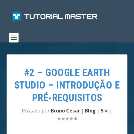
#2 – GOOGLE EARTH
STUDIO – INTRODUÇÃO E
PRÉ-REQUISITOS
Postado por
Bruno Cesar
|
Blog
|
5
|