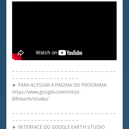
– – – – – – – – – – – – – – – – – – – – – – – – – – – –
– – – – – – – – – – – – – – – – – –
► PARA ACESSAR A PÁGINA DO PROGRAMA
https://www.google.com/intl/pt-
BR/earth/studio/
– – – – – – – – – – – – – – – – – – – – – – – – – – – –
– – – – – – – – – – – – – – – – – –
► INTERFACE DO GOOGLE EARTH STUDIO