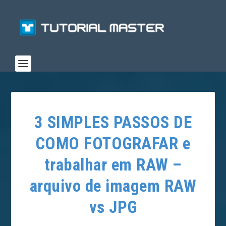
3 SIMPLES PASSOS DE
COMO FOTOGRAFAR e
trabalhar em RAW –
arquivo de imagem RAW
vs JPG