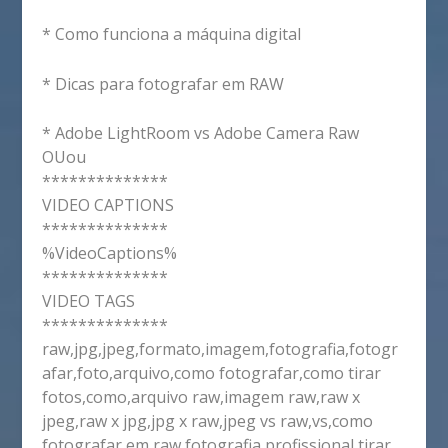
* Como funciona a máquina digital
* Dicas para fotografar em RAW
* Adobe LightRoom vs Adobe Camera Raw
OUou
**************
VIDEO CAPTIONS
**************
%VideoCaptions%
**************
VIDEO TAGS
**************
raw,jpg,jpeg,formato,imagem,fotografia,fotogr
afar,foto,arquivo,como fotografar,como tirar
fotos,como,arquivo raw,imagem raw,raw x
jpeg,raw x jpg,jpg x raw,jpeg vs raw,vs,como
fotografar em raw,fotografia profissional,tirar