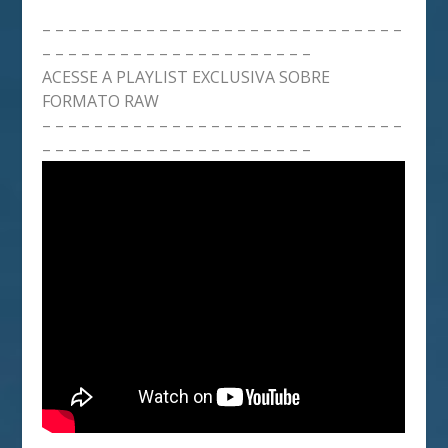
– – – – – – – – – – – – – – – – – – – – – – – – – – – –
– – – – – – – – – – – – – – – – – – – – –
ACESSE A PLAYLIST EXCLUSIVA SOBRE
FORMATO RAW
– – – – – – – – – – – – – – – – – – – – – – – – – – – –
– – – – – – – – – – – – – – – – – – – – –