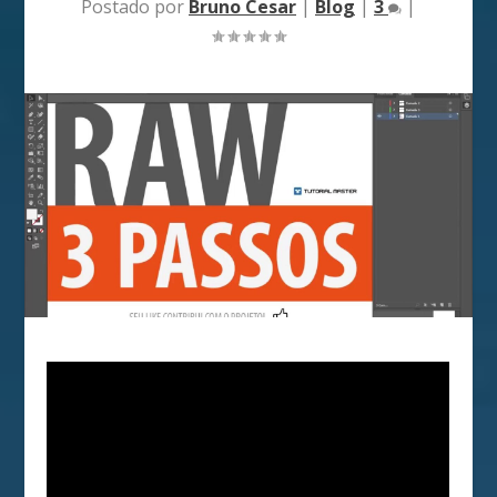
Postado por
Bruno Cesar
|
Blog
|
3
|