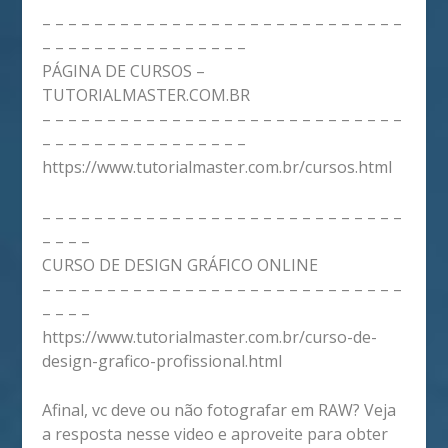
– – – – – – – – – – – – – – – – – – – – – – – – – – – –
– – – – – – – – – – – – – – – –
PÁGINA DE CURSOS –
TUTORIALMASTER.COM.BR
– – – – – – – – – – – – – – – – – – – – – – – – – – – –
– – – – – – – – – – – – – – – –
https://www.tutorialmaster.com.br/cursos.html
– – – – – – – – – – – – – – – – – – – – – – – – – – – –
– – – –
CURSO DE DESIGN GRÁFICO ONLINE
– – – – – – – – – – – – – – – – – – – – – – – – – – – –
– – – –
https://www.tutorialmaster.com.br/curso-de-
design-grafico-profissional.html
Afinal, vc deve ou não fotografar em RAW? Veja
a resposta nesse video e aproveite para obter