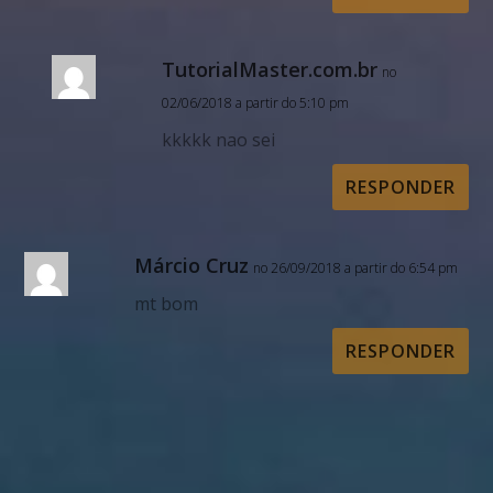
TutorialMaster.com.br
no
02/06/2018 a partir do 5:10 pm
kkkkk nao sei
RESPONDER
Márcio Cruz
no 26/09/2018 a partir do 6:54 pm
mt bom
RESPONDER