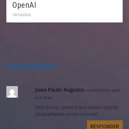
OpenAI
18/10/2024
3 Comentários
Joao Paulo Augusto
no 30/05/2018 a partir
do 5:46 pm
Aew Bruno, quem é que estava ligando
atrapalhando nosso tutorial?
RESPONDER