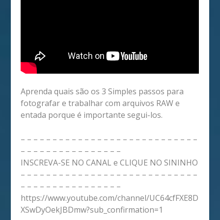
Aprenda quais são os 3 Simples passos para
fotografar e trabalhar com arquivos RAW e
entada porque é importante segui-los.
– – – – – – – – – – – – – – – – – – – – – – – – – – – –
– – – – – – – – – – – – – – – –
INSCREVA-SE NO CANAL e CLIQUE NO SININHO
– – – – – – – – – – – – – – – – – – – – – – – – – – – –
– – – – – – – – – – – – – – – –
https://www.youtube.com/channel/UC64cfFXE8D
XSwDyOekJBDmw?sub_confirmation=1