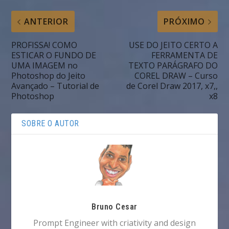
ANTERIOR
PRÓXIMO
PROFISSA! COMO
USE DO JEITO CERTO A
ESTICAR O FUNDO DE
FERRAMENTA DE
UMA IMAGEM no
TEXTO PARÁGRAFO DO
Photoshop do Jeito
COREL DRAW – Curso
Avançado – Tutorial de
de Corel Draw 2017, x7,,
Photoshop
x8
SOBRE O AUTOR
Bruno Cesar
Prompt Engineer with criativity and design