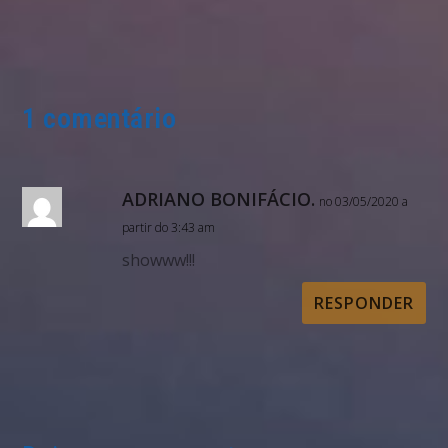
1 comentário
ADRIANO BONIFÁCIO.
no 03/05/2020 a
partir do 3:43 am
showww!!!
RESPONDER