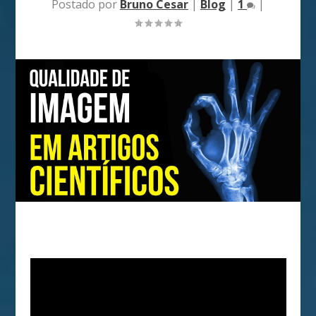
Postado por
Bruno Cesar
|
Blog
|
1
|