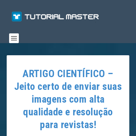
ARTIGO CIENTÍFICO –
Jeito certo de enviar suas
imagens com alta
qualidade e resolução
para revistas!