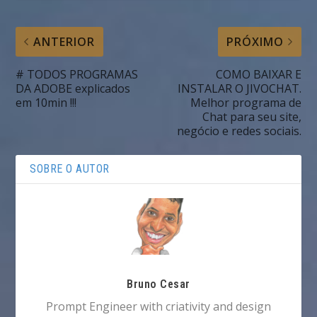
ANTERIOR
PRÓXIMO
# TODOS PROGRAMAS
COMO BAIXAR E
DA ADOBE explicados
INSTALAR O JIVOCHAT.
em 10min !!!
Melhor programa de
Chat para seu site,
negócio e redes sociais.
SOBRE O AUTOR
Bruno Cesar
Prompt Engineer with criativity and design