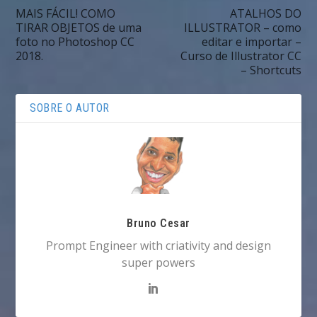
MAIS FÁCIL! COMO
ATALHOS DO
TIRAR OBJETOS de uma
ILLUSTRATOR – como
foto no Photoshop CC
editar e importar –
2018.
Curso de Illustrator CC
– Shortcuts
SOBRE O AUTOR
Bruno Cesar
Prompt Engineer with criativity and design
super powers