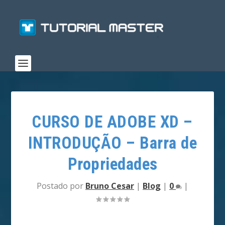
CURSO DE ADOBE XD –
INTRODUÇÃO – Barra de
Propriedades
Postado por
Bruno Cesar
|
Blog
|
0
|