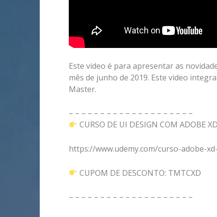
Este video é para apresentar as novidad
mês de junho de 2019. Este video integra
Master.
– – – – – – – – – – – – – – – – – – – –
CURSO DE UI DESIGN COM ADOBE X
https://www.udemy.com/curso-adobe-xd-de
CUPOM DE DESCONTO: TMTCXD
– – – – – – – – – – – – – – – – – – – –