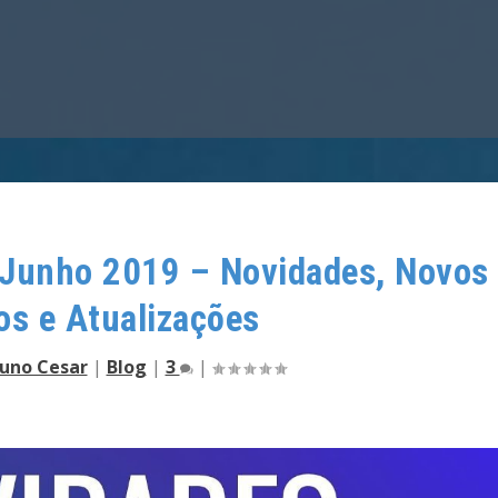
 Junho 2019 – Novidades, Novos
os e Atualizações
uno Cesar
|
Blog
|
3
|