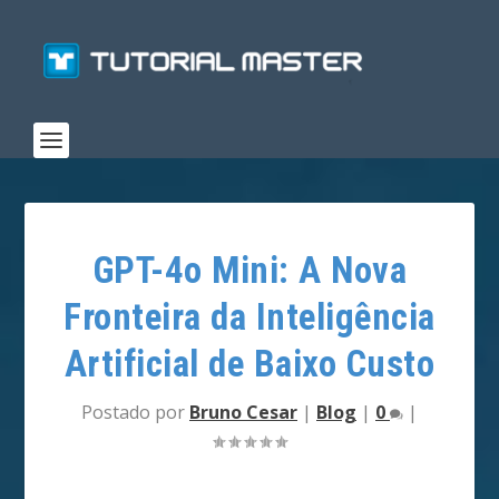
GPT-4o Mini: A Nova
Fronteira da Inteligência
Artificial de Baixo Custo
Postado por
Bruno Cesar
|
Blog
|
0
|