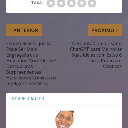
TAXA:
ANTERIOR
PRÓXIMO
Estudo Revela que IA
Descubra Como Usar o
Pode Ser Mais
ChatGPT para Melhorar
Engraçada que
Suas Ideias com Estas 6
Humanos: Você Decide!
Dicas Práticas e
Descubra as
Criativas
Surpreendentes
Habilidades Cômicas da
Inteligência Artificial
SOBRE O AUTOR